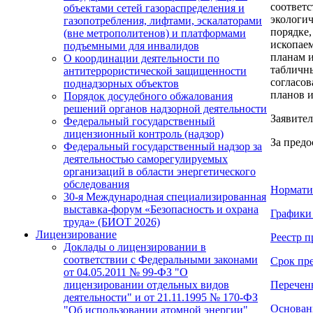
соответс
объектами сетей газораспределения и
экологич
газопотребления, лифтами, эскалаторами
порядке,
(вне метрополитенов) и платформами
ископаем
подъемными для инвалидов
планам и
О координации деятельности по
табличны
антитеррористической защищенности
согласов
поднадзорных объектов
планов и
Порядок досудебного обжалования
решений органов надзорной деятельности
Заявител
Федеральный государственный
лицензионный контроль (надзор)
За предо
Федеральный государственный надзор за
деятельностью саморегулируемых
организаций в области энергетического
обследования
Нормати
30-я Международная специализированная
выставка-форум «Безопасность и охрана
Графики 
труда» (БИОТ 2026)
Лицензирование
Реестр п
Доклады о лицензировании в
соответствии с Федеральными законами
Срок пре
от 04.05.2011 № 99-ФЗ "О
Перечень
лицензировании отдельных видов
деятельности" и от 21.11.1995 № 170-ФЗ
Основани
"Об использовании атомной энергии"