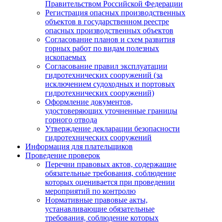
Правительством Российской Федерации
Регистрация опасных производственных
объектов в государственном реестре
опасных производственных объектов
Согласование планов и схем развития
горных работ по видам полезных
ископаемых
Согласование правил эксплуатации
гидротехнических сооружений (за
исключением судоходных и портовых
гидротехнических сооружений)
Оформление документов,
удостоверяющих уточненные границы
горного отвода
Утверждение декларации безопасности
гидротехнических сооружений
Информация для плательщиков
Проведение проверок
Перечни правовых актов, содержащие
обязательные требования, соблюдение
которых оценивается при проведении
мероприятий по контролю
Нормативные правовые акты,
устанавливающие обязательные
требования, соблюдение которых