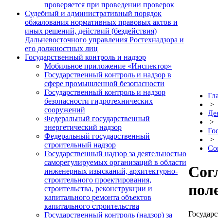
проверяется при проведении проверок
Судебный и административный порядок
обжалования нормативных правовых актов и
иных решений, действий (бездействия)
Дальневосточного управления Ростехнадзора и
его должностных лиц
Государственный контроль и надзор
Мобильное приложение «Инспектор»
Государственный контроль и надзор в
сфере промышленной безопасности
Государственный контроль и надзор
Гл
безопасности гидротехнических
>
сооружений
Де
Федеральный государственный
>
энергетический надзор
Го
Федеральный государственный
>
строительный надзор
Со
Государственный надзор за деятельностью
саморегулируемых организаций в области
Сог
инженерных изысканий, архитектурно-
строительного проектирования,
пол
строительства, реконструкции и
капитального ремонта объектов
капитального строительства
Государс
Государственный контроль (надзор) за