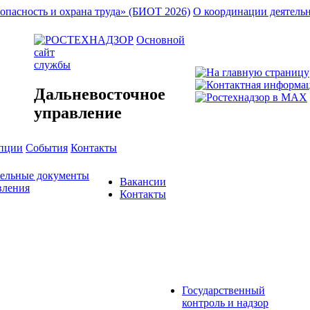
опасность и охрана труда» (БИОТ 2026)
О координации деятель
Основной
сайт
службы
Дальневосточное
управление
упции
События
Контакты
тельные документы
Вакансии
вления
Контакты
Государственный
контроль и надзор