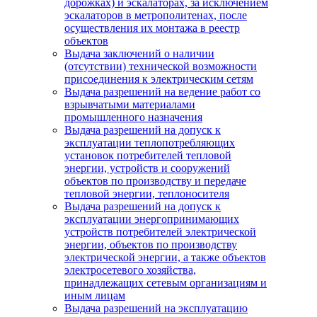
дорожках) и эскалаторах, за исключением
эскалаторов в метрополитенах, после
осуществления их монтажа в реестр
объектов
Выдача заключений о наличии
(отсутствии) технической возможности
присоединения к электрическим сетям
Выдача разрешений на ведение работ со
взрывчатыми материалами
промышленного назначения
Выдача разрешений на допуск к
эксплуатации теплопотребляющих
установок потребителей тепловой
энергии, устройств и сооружений
объектов по производству и передаче
тепловой энергии, теплоносителя
Выдача разрешений на допуск к
эксплуатации энергопринимающих
устройств потребителей электрической
энергии, объектов по производству
электрической энергии, а также объектов
электросетевого хозяйства,
принадлежащих сетевым организациям и
иным лицам
Выдача разрешений на эксплуатацию