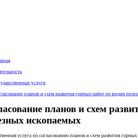
авная
ятельность
сударственные услуги
гласование планов и схем развития горных работ по видам пол
ласование планов и схем разви
езных ископаемых
твенная услуга по согласованию планов и схем развития горных