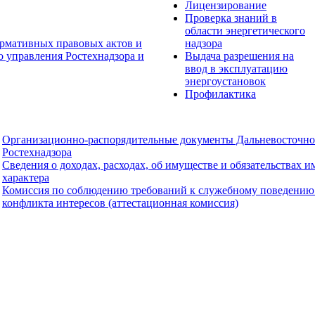
Лицензирование
Проверка знаний в
области энергетического
рмативных правовых актов и
надзора
о управления Ростехнадзора и
Выдача разрешения на
ввод в эксплуатацию
энергоустановок
Профилактика
Организационно-распорядительные документы Дальневосточно
Ростехнадзора
Сведения о доходах, расходах, об имуществе и обязательствах 
характера
Комиссия по соблюдению требований к служебному поведению
конфликта интересов (аттестационная комиссия)