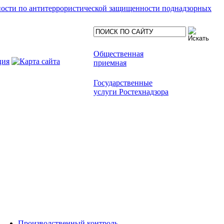
ности по антитеррористической защищенности поднадзорных
Общественная
приемная
Государственные
услуги Ростехнадзора
Производственный контроль