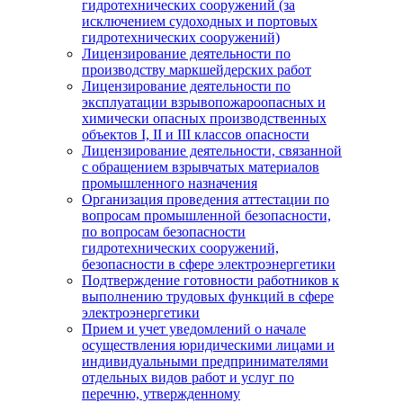
гидротехнических сооружений (за
исключением судоходных и портовых
гидротехнических сооружений)
Лицензирование деятельности по
производству маркшейдерских работ
Лицензирование деятельности по
эксплуатации взрывопожароопасных и
химически опасных производственных
объектов I, II и III классов опасности
Лицензирование деятельности, связанной
с обращением взрывчатых материалов
промышленного назначения
Организация проведения аттестации по
вопросам промышленной безопасности,
по вопросам безопасности
гидротехнических сооружений,
безопасности в сфере электроэнергетики
Подтверждение готовности работников к
выполнению трудовых функций в сфере
электроэнергетики
Прием и учет уведомлений о начале
осуществления юридическими лицами и
индивидуальными предпринимателями
отдельных видов работ и услуг по
перечню, утвержденному