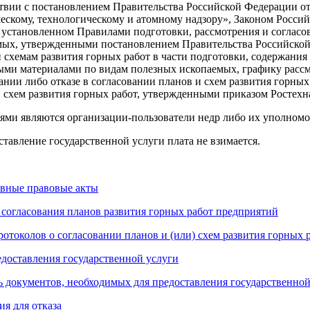
твии с постановлением Правительства Российской Федерации от
ескому, технологическому и атомному надзору», Законом Россий
 установленном Правилами подготовки, рассмотрения и согласо
ых, утвержденными постановлением Правительства Российской Ф
 схемам развития горных работ в части подготовки, содержания
ми материалами по видам полезных ископаемых, графику рассм
ании либо отказе в согласовании планов и схем развития горных
 схем развития горных работ, утвержденными приказом Ростехнад
ями являются организации-пользователи недр либо их уполном
ставление государственной услуги плата не взимается.
вные правовые акты
согласования планов развития горных работ предприятий
ротоколов о согласовании планов и (или) схем развития горных 
доставления государственной услуги
 документов, необходимых для предоставления государственной
я для отказа