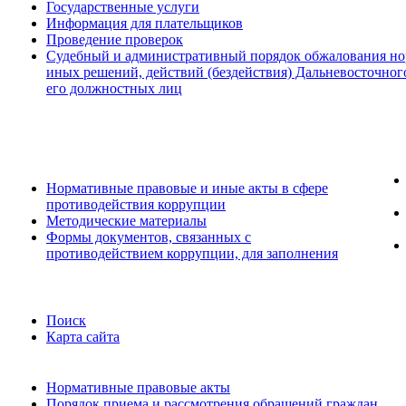
Государственные услуги
Информация для плательщиков
Проведение проверок
Судебный и административный порядок обжалования но
иных решений, действий (бездействия) Дальневосточног
его должностных лиц
Нормативные правовые и иные акты в сфере
противодействия коррупции
Методические материалы
Формы документов, связанных с
противодействием коррупции, для заполнения
Поиск
Карта сайта
Нормативные правовые акты
Порядок приема и рассмотрения обращений граждан