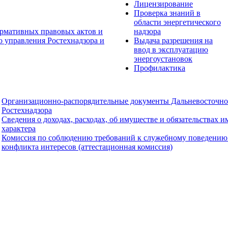
Лицензирование
Проверка знаний в
области энергетического
рмативных правовых актов и
надзора
о управления Ростехнадзора и
Выдача разрешения на
ввод в эксплуатацию
энергоустановок
Профилактика
Организационно-распорядительные документы Дальневосточно
Ростехнадзора
Сведения о доходах, расходах, об имуществе и обязательствах 
характера
Комиссия по соблюдению требований к служебному поведению
конфликта интересов (аттестационная комиссия)