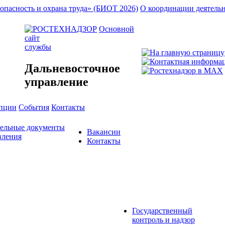
опасность и охрана труда» (БИОТ 2026)
О координации деятель
Основной
сайт
службы
Дальневосточное
управление
упции
События
Контакты
тельные документы
Вакансии
вления
Контакты
Государственный
контроль и надзор