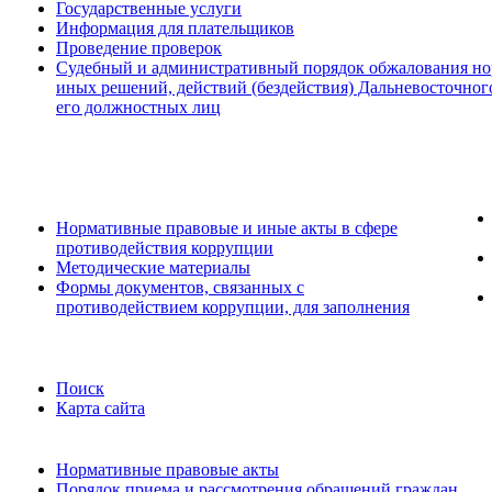
Государственные услуги
Информация для плательщиков
Проведение проверок
Судебный и административный порядок обжалования но
иных решений, действий (бездействия) Дальневосточног
его должностных лиц
Нормативные правовые и иные акты в сфере
противодействия коррупции
Методические материалы
Формы документов, связанных с
противодействием коррупции, для заполнения
Поиск
Карта сайта
Нормативные правовые акты
Порядок приема и рассмотрения обращений граждан