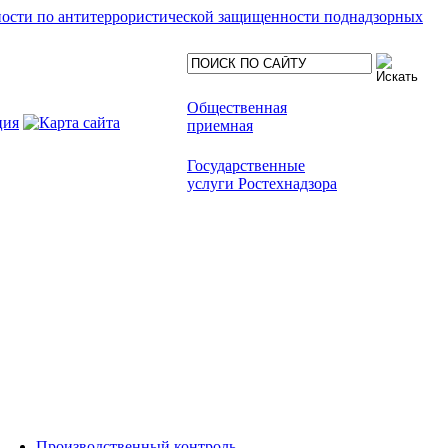
ности по антитеррористической защищенности поднадзорных
Общественная
приемная
Государственные
услуги Ростехнадзора
Производственный контроль