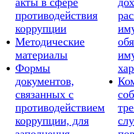
акты в сфере
дох
противодействия
рас
коррупции
им
Методические
обя
материалы
им
Формы
хар
документов,
Ко
связанных с
со
противодействием
тре
коррупции, для
сл
заполнения
по