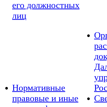
его должностных
лиц
Ор
ра
до
Да
уп
Нормативные
Ро
правовые и иные
Св