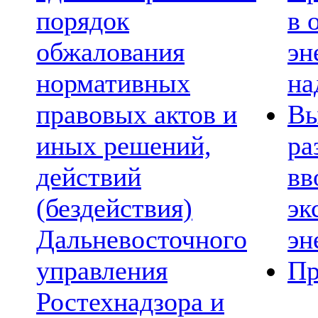
порядок
в 
обжалования
эн
нормативных
на
правовых актов и
Вы
иных решений,
ра
действий
вв
(бездействия)
эк
Дальневосточного
эн
управления
Пр
Ростехнадзора и