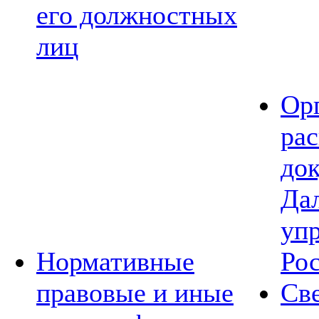
его должностных
лиц
Ор
ра
до
Да
уп
Нормативные
Ро
правовые и иные
Св