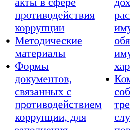
акты в сфере
дох
противодействия
рас
коррупции
им
Методические
обя
материалы
им
Формы
хар
документов,
Ко
связанных с
со
противодействием
тре
коррупции, для
сл
заполнения
по