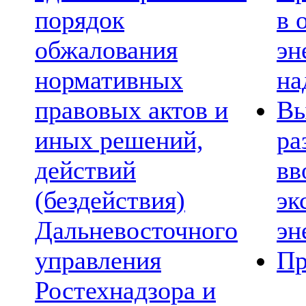
порядок
в 
обжалования
эн
нормативных
на
правовых актов и
Вы
иных решений,
ра
действий
вв
(бездействия)
эк
Дальневосточного
эн
управления
Пр
Ростехнадзора и