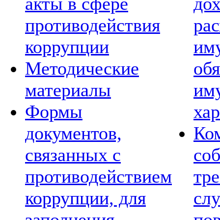
акты в сфере
дох
противодействия
рас
коррупции
им
Методические
обя
материалы
им
Формы
хар
документов,
Ко
связанных с
со
противодействием
тре
коррупции, для
сл
заполнения
по