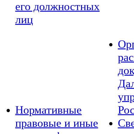
его должностных
лиц
Ор
ра
до
Да
уп
Нормативные
Ро
правовые и иные
Св