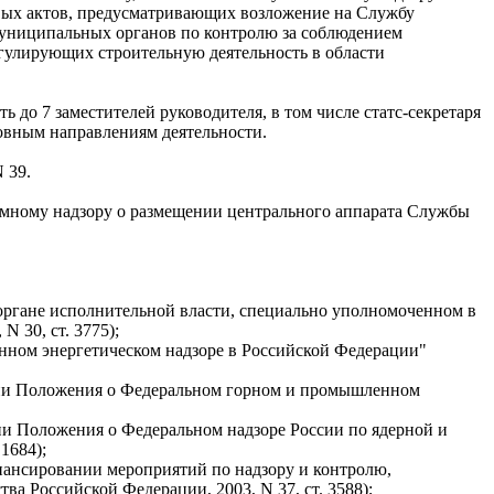
овых актов, предусматривающих возложение на Службу
муниципальных органов по контролю за соблюдением
егулирующих строительную деятельность в области
 до 7 заместителей руководителя, в том числе статс-секретаря
сновным направлениям деятельности.
 39.
томному надзору о размещении центрального аппарата Службы
 органе исполнительной власти, специально уполномоченном в
 30, ст. 3775);
енном энергетическом надзоре в Российской Федерации"
ении Положения о Федеральном горном и промышленном
ии Положения о Федеральном надзоре России по ядерной и
1684);
инансировании мероприятий по надзору и контролю,
а Российской Федерации, 2003, N 37, ст. 3588);