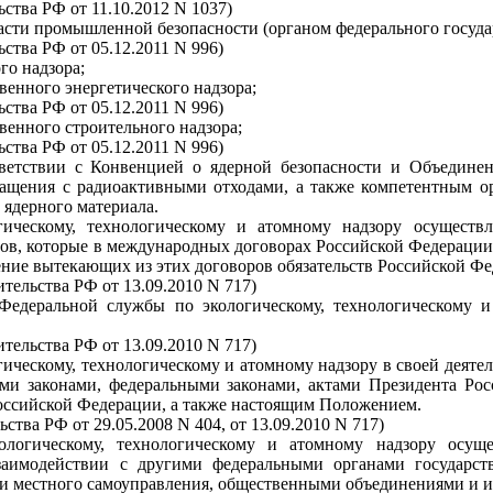
ства РФ от 11.10.2012 N 1037)
сти промышленной безопасности (органом федерального государ
ства РФ от 05.12.2011 N 996)
го надзора;
венного энергетического надзора;
ства РФ от 05.12.2011 N 996)
венного строительного надзора;
ства РФ от 05.12.2011 N 996)
ветствии с Конвенцией о ядерной безопасности и Объединен
ращения с радиоактивными отходами, а также компетентным о
 ядерного материала.
гическому, технологическому и атомному надзору осуществ
нов, которые в международных договорах Российской Федераци
ние вытекающих из этих договоров обязательств Российской Фе
ительства РФ от 13.09.2010 N 717)
 Федеральной службы по экологическому, технологическому 
ительства РФ от 13.09.2010 N 717)
гическому, технологическому и атомному надзору в своей деят
и законами, федеральными законами, актами Президента Рос
ссийской Федерации, а также настоящим Положением.
ства РФ от 29.05.2008 N 404, от 13.09.2010 N 717)
ологическому, технологическому и атомному надзору осуще
аимодействии с другими федеральными органами государств
и местного самоуправления, общественными объединениями и 