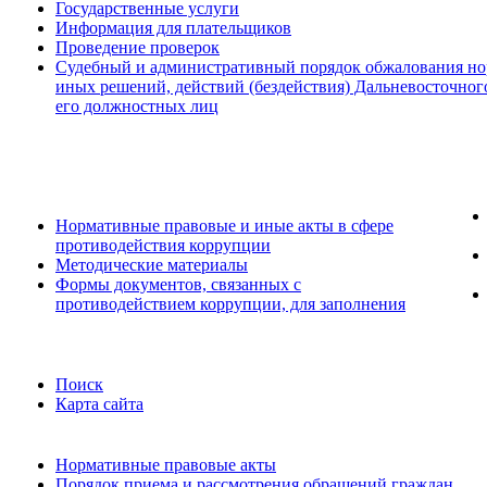
Государственные услуги
Информация для плательщиков
Проведение проверок
Судебный и административный порядок обжалования но
иных решений, действий (бездействия) Дальневосточног
его должностных лиц
Нормативные правовые и иные акты в сфере
противодействия коррупции
Методические материалы
Формы документов, связанных с
противодействием коррупции, для заполнения
Поиск
Карта сайта
Нормативные правовые акты
Порядок приема и рассмотрения обращений граждан