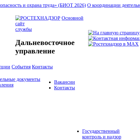
опасность и охрана труда» (БИОТ 2026)
О координации деятель
Основной
сайт
службы
Дальневосточное
управление
упции
События
Контакты
тельные документы
Вакансии
вления
Контакты
Государственный
контроль и надзор