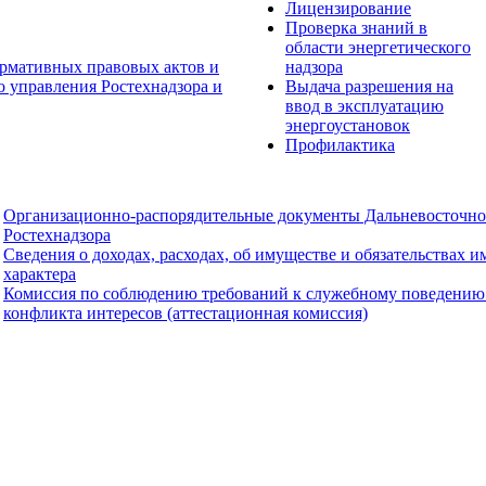
Лицензирование
Проверка знаний в
области энергетического
рмативных правовых актов и
надзора
о управления Ростехнадзора и
Выдача разрешения на
ввод в эксплуатацию
энергоустановок
Профилактика
Организационно-распорядительные документы Дальневосточно
Ростехнадзора
Сведения о доходах, расходах, об имуществе и обязательствах 
характера
Комиссия по соблюдению требований к служебному поведению
конфликта интересов (аттестационная комиссия)