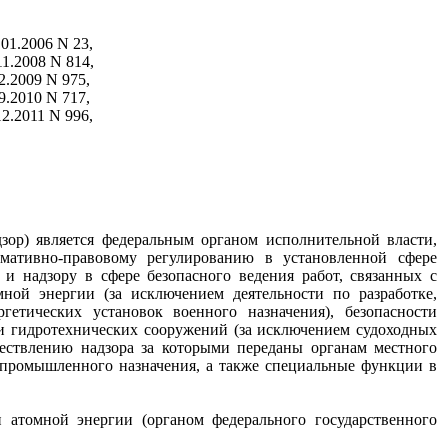
01.2006 N 23,
11.2008 N 814,
12.2009 N 975,
09.2010 N 717,
12.2011 N 996,
дзор) является федеральным органом исполнительной власти,
ативно-правовому регулированию в установленной сфере
 и надзору в сфере безопасного ведения работ, связанных с
ной энергии (за исключением деятельности по разработке,
етических установок военного назначения), безопасности
сти гидротехнических сооружений (за исключением судоходных
ествлению надзора за которыми переданы органам местного
в промышленного назначения, а также специальные функции в
 атомной энергии (органом федерального государственного