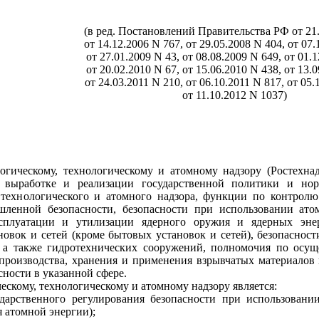
(в ред. Постановлений Правительства РФ от 21.
от 14.12.2006 N 767, от 29.05.2008 N 404, от 07.
от 27.01.2009 N 43, от 08.08.2009 N 649, от 01.
от 20.02.2010 N 67, от 15.06.2010 N 438, от 13.
от 24.03.2011 N 210, от 06.10.2011 N 817, от 05.
от 11.10.2012 N 1037)
огическому, технологическому и атомному надзору (Ростехна
выработке и реализации государственной политики и норм
 технологического и атомного надзора, функции по контролю
ленной безопасности, безопасности при использовании атом
сплуатации и утилизации ядерного оружия и ядерных энерг
новок и сетей (кроме бытовых установок и сетей), безопасно
 а также гидротехнических сооружений, полномочия по осущ
 производства, хранения и применения взрывчатых материало
сности в указанной сфере.
ескому, технологическому и атомному надзору является:
арственного регулирования безопасности при использовании
я атомной энергии);