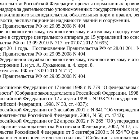
Правительство Российской Федерации проекты нормативных прав
адзора за деятельностью уполномоченных государственных и 
и жилищного законодательства, обязательных норм и правил, р
ивости, эксплуатационной надежности зданий и сооружений.
е Правительства РФ от 29.05.2008 N 404.
е по экологическому, технологическому и атомному надзору иметь
также в структуре центрального аппарата до 15 управлений по о
ства РФ от 13.09.2010 N 717, от 07.07.2012 N 695)
варя 2011 года. - Постановление Правительства РФ от 28.01.2011 N
е Правительства РФ от 29.05.2008 N 404.
 Федеральной службы по экологическому, технологическому и а
 строение 1, и ул. А. Лукьянова, д. 4, корп. 8.
ительства РФ от 13.09.2010 N 717)
е Правительства РФ от 29.05.2008 N 404.
:
оссийской Федерации от 17 июля 1998 г. N 779 "О федеральном
сти" (Собрание законодательства Российской Федерации, 1998, N
ссийской Федерации от 12 августа 1998 г. N 938 "О государств
ийской Федерации, 1998, N 33, ст. 4037);
оссийской Федерации от 3 декабря 2001 г. N 841 "Об утвержд
одательства Российской Федерации, 2001, N 50, ст. 4742);
оссийской Федерации от 22 апреля 2002 г. N 265 "Об утвержден
брание законодательства Российской Федерации, 2002, N 17, ст. 
ьства Российской Федерации от 5 сентября 2003 г. N 554 "О ф
рственного энергетического надзора" (Собрание законодательств