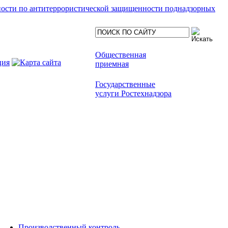
ности по антитеррористической защищенности поднадзорных
Общественная
приемная
Государственные
услуги Ростехнадзора
Производственный контроль