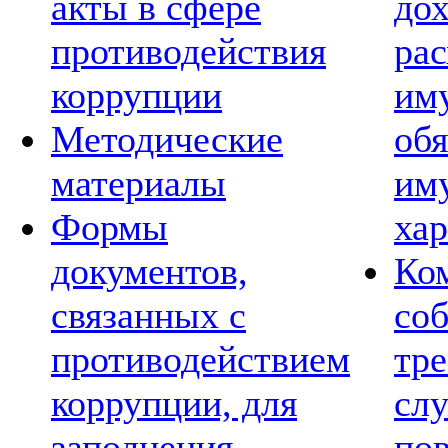
акты в сфере
дох
противодействия
рас
коррупции
им
Методические
обя
материалы
им
Формы
хар
документов,
Ко
связанных с
со
противодействием
тре
коррупции, для
сл
заполнения
по