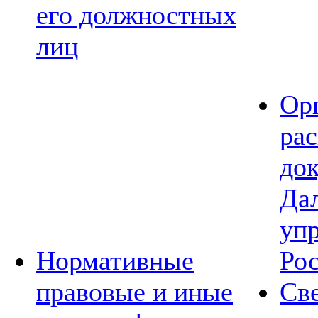
его должностных
лиц
Ор
ра
до
Да
уп
Нормативные
Ро
правовые и иные
Св