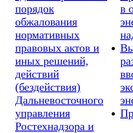
порядок
в 
обжалования
эн
нормативных
на
правовых актов и
Вы
иных решений,
ра
действий
вв
(бездействия)
эк
Дальневосточного
эн
управления
Пр
Ростехнадзора и