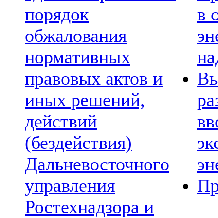
порядок
в 
обжалования
эн
нормативных
на
правовых актов и
Вы
иных решений,
ра
действий
вв
(бездействия)
эк
Дальневосточного
эн
управления
Пр
Ростехнадзора и