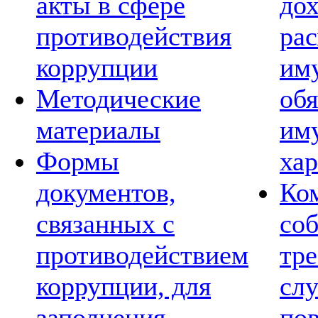
акты в сфере
дох
противодействия
рас
коррупции
им
Методические
обя
материалы
им
Формы
хар
документов,
Ко
связанных с
со
противодействием
тре
коррупции, для
сл
заполнения
по