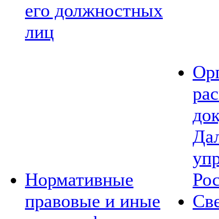
его должностных
лиц
Ор
ра
до
Да
уп
Нормативные
Ро
правовые и иные
Св