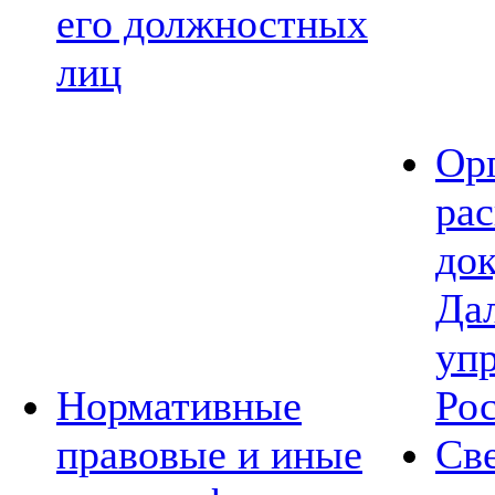
его должностных
лиц
Ор
ра
до
Да
уп
Нормативные
Ро
правовые и иные
Св