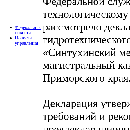
Федеральной служ
технологическому
рассмотрело декл
Федеральные
новости
гидротехнического
Новости
управления
«Синтухинский м
магистральный ка
Приморского края
Декларация утвер
требований и рек
преддекларационн