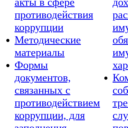
акты в сфере
дох
противодействия
рас
коррупции
им
Методические
обя
материалы
им
Формы
хар
документов,
Ко
связанных с
со
противодействием
тре
коррупции, для
сл
заполнения
по