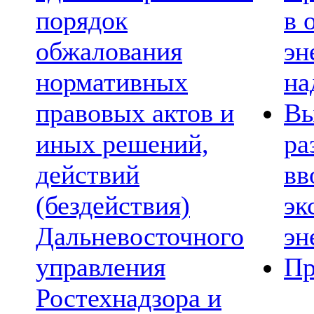
порядок
в 
обжалования
эн
нормативных
на
правовых актов и
Вы
иных решений,
ра
действий
вв
(бездействия)
эк
Дальневосточного
эн
управления
Пр
Ростехнадзора и