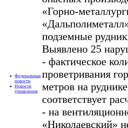
«Горно-металлург
«Дальполиметалл»
подземные рудни
Выявлено 25 нару
- фактическое кол
проветривания го
Федеральные
новости
метров на рудник
Новости
управления
соответствует рас
- на вентиляционн
«Николаевский» н