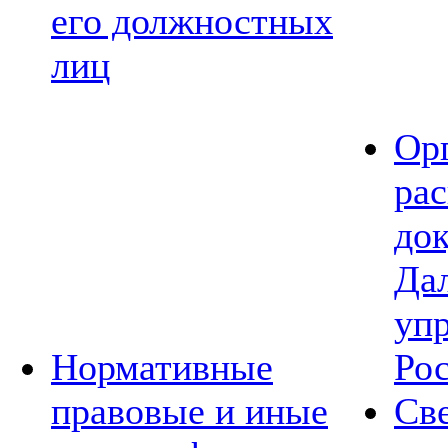
его должностных
лиц
Ор
ра
до
Да
уп
Нормативные
Ро
правовые и иные
Св