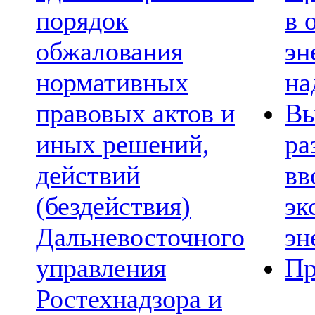
порядок
в 
обжалования
эн
нормативных
на
правовых актов и
Вы
иных решений,
ра
действий
вв
(бездействия)
эк
Дальневосточного
эн
управления
Пр
Ростехнадзора и