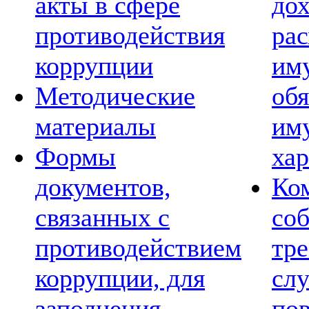
акты в сфере
дох
противодействия
рас
коррупции
им
Методические
обя
материалы
им
Формы
хар
документов,
Ко
связанных с
со
противодействием
тре
коррупции, для
сл
заполнения
по