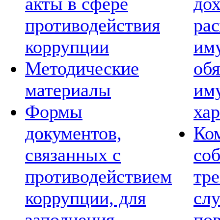
акты в сфере
дох
противодействия
рас
коррупции
им
Методические
обя
материалы
им
Формы
хар
документов,
Ко
связанных с
со
противодействием
тре
коррупции, для
сл
заполнения
по