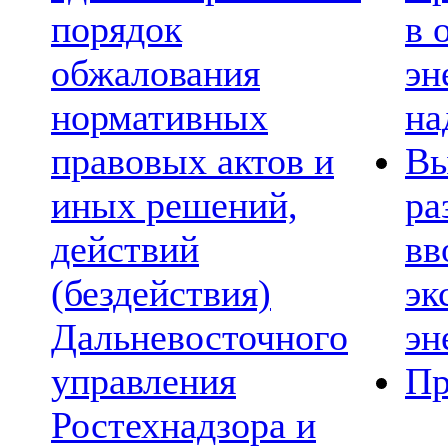
порядок
в 
обжалования
эн
нормативных
на
правовых актов и
Вы
иных решений,
ра
действий
вв
(бездействия)
эк
Дальневосточного
эн
управления
Пр
Ростехнадзора и