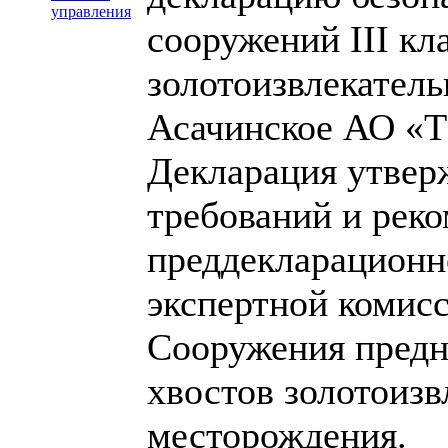
управления
сооружений III кл
золотоизвлекател
Асачинское АО «Т
Декларация утвер
требований и рек
преддекларационн
экспертной комисс
Сооружения предн
хвостов золотоиз
месторождения.