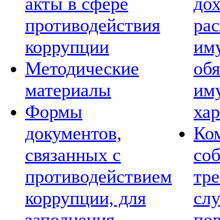
акты в сфере
дох
противодействия
рас
коррупции
им
Методические
обя
материалы
им
Формы
хар
документов,
Ко
связанных с
со
противодействием
тре
коррупции, для
сл
заполнения
по