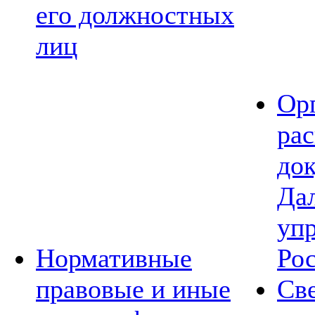
его должностных
лиц
Ор
ра
до
Да
уп
Нормативные
Ро
правовые и иные
Св