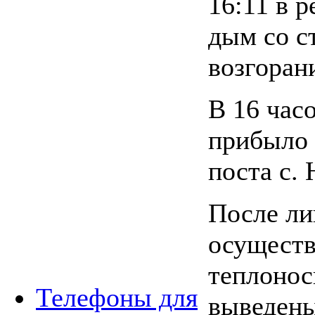
16:11 в 
дым со с
возгоран
В 16 час
прибыло 
поста с.
После ли
осуществ
теплонос
Телефоны для
выведены