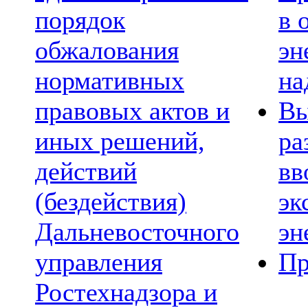
порядок
в 
обжалования
эн
нормативных
на
правовых актов и
Вы
иных решений,
ра
действий
вв
(бездействия)
эк
Дальневосточного
эн
управления
Пр
Ростехнадзора и