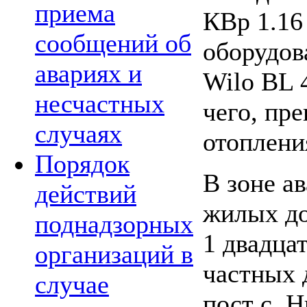
приема
КВр 1.16
сообщений об
оборудов
авариях и
Wilo BL 
несчастных
чего, пр
случаях
отоплени
Порядок
В зоне а
действий
жилых до
поднадзорных
1 двадца
организаций в
частных 
случае
пост с. Н