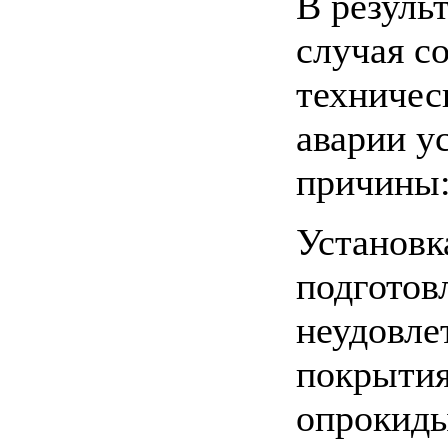
В резуль
случая с
техничес
аварии у
причины
Установк
подготов
неудовле
покрытия
опрокиды