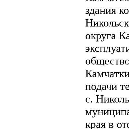
здания к
Никольск
округа К
эксплуат
общество
Камчатки
подачи т
с. Никол
муниципа
края в о