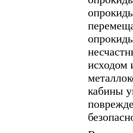
опрокиды
перемеща
опрокиды
несчастн
исходом 
металлоко
кабины у
поврежде
безопасн