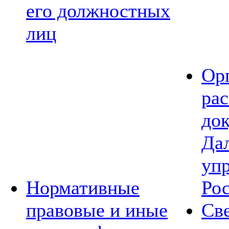
его должностных
лиц
Ор
ра
до
Да
уп
Нормативные
Ро
правовые и иные
Св