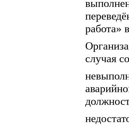
выполнен
переведё
работа» 
Организа
случая с
невыполн
аварийно
должност
недостат