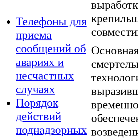
выработки
крепильщ
Телефоны для
совмести
приема
сообщений об
Основная
авариях и
смертель
несчастных
технолог
случаях
выразивш
Порядок
временно
действий
обеспече
поднадзорных
возведен