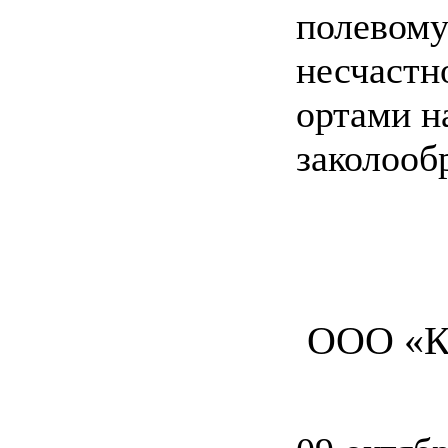
полевому
несчастн
ортами н
заколооб
ООО «К