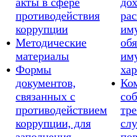
акты в сфере
дох
противодействия
рас
коррупции
им
Методические
обя
материалы
им
Формы
хар
документов,
Ко
связанных с
со
противодействием
тре
коррупции, для
сл
заполнения
по