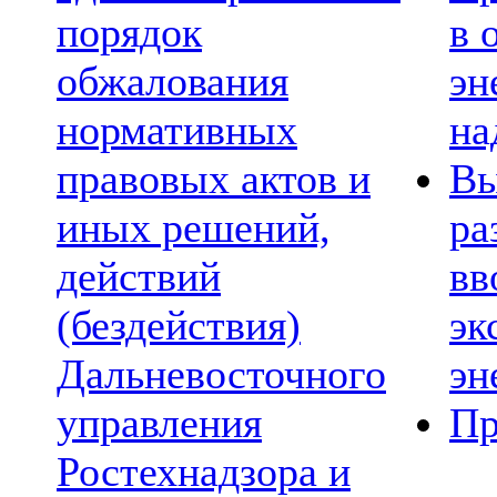
порядок
в 
обжалования
эн
нормативных
на
правовых актов и
Вы
иных решений,
ра
действий
вв
(бездействия)
эк
Дальневосточного
эн
управления
Пр
Ростехнадзора и