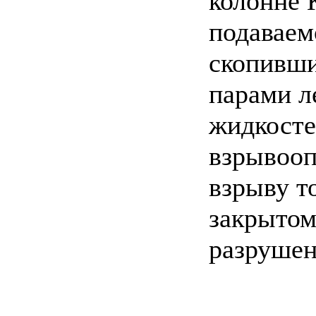
колонне 
подаваем
скопивши
парами л
жидкосте
взрывооп
взрыву т
закрытом
разрушен