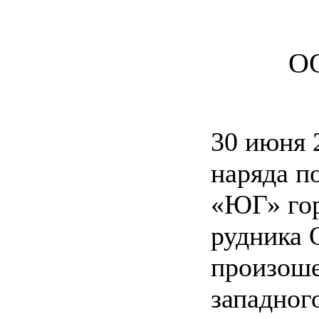
ОО
30 июня 
наряда п
«ЮГ» гор
рудника 
произоше
западног