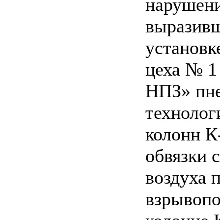
нарушени
выразивш
установк
цеха № 
НПЗ» пне
технолог
колонн К
обвязки 
воздуха 
взрывопо