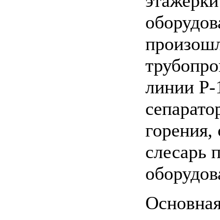
этажерки
оборудов
произошл
трубопро
линии Р-
сепарато
горения,
слесарь 
оборудо
Основная