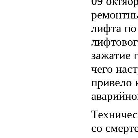
09 октяб
ремонтны
лифта по
лифтовог
зажатие г
чего нас
привело 
аварийно
Техничес
со смерт