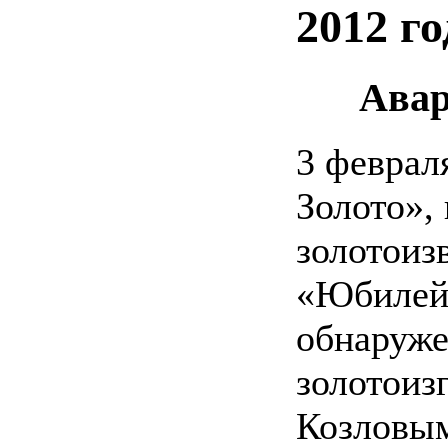
2012 го
Авар
3 феврал
Золото»,
золотоиз
«Юбилей
обнаруже
золотоиз
Козловым