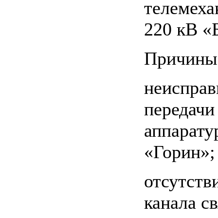
телемеха
220 кВ «
Причины 
неисправ
передачи
аппарат
«Горин»;
отсутств
канала св