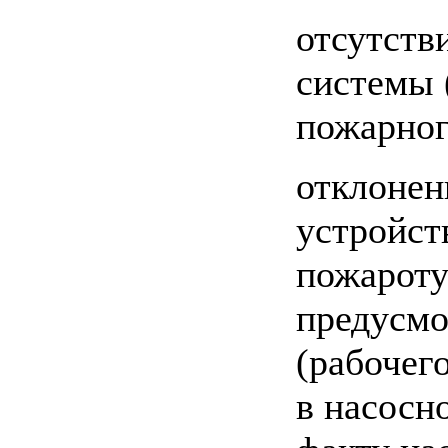
отсутств
системы 
пожарног
отклонен
устройст
пожароту
предусмо
(рабочег
в насосн