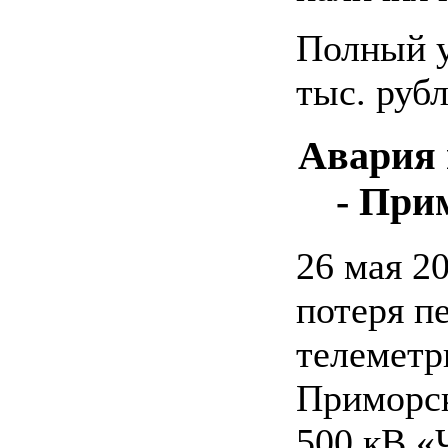
Полный у
тыс. рубл
Авария
- При
26 мая 2
потеря п
телеметр
Приморс
500 кВ «