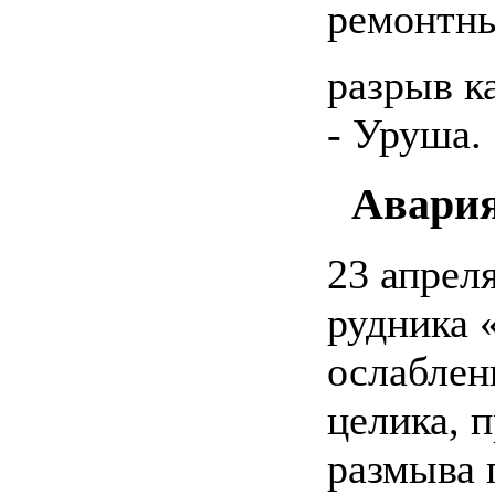
ремонтны
разрыв к
- Уруша.
Авари
23 апрел
рудника
ослаблен
целика, 
размыва 