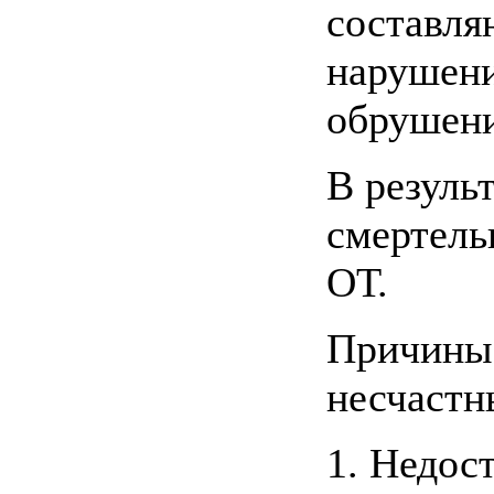
составля
нарушени
обрушени
В резуль
смертель
ОТ.
Причины,
несчастн
1. Недос