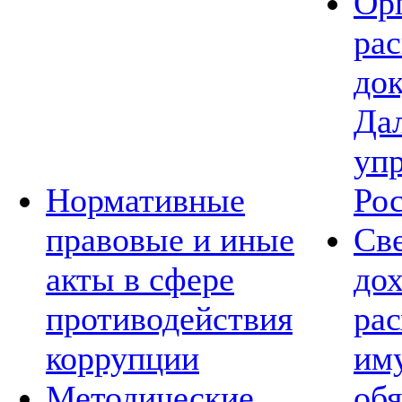
Ор
ра
до
Да
уп
Нормативные
Ро
правовые и иные
Св
акты в сфере
дох
противодействия
рас
коррупции
им
Методические
обя