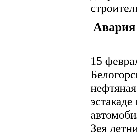
строител
Авария
15 февра
Белогорс
нефтяная
эстакаде
автомоби
Зея летн