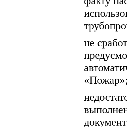
факту на
использо
трубопро
не срабо
предусмо
автомати
«Пожар»
недостат
выполнен
документ