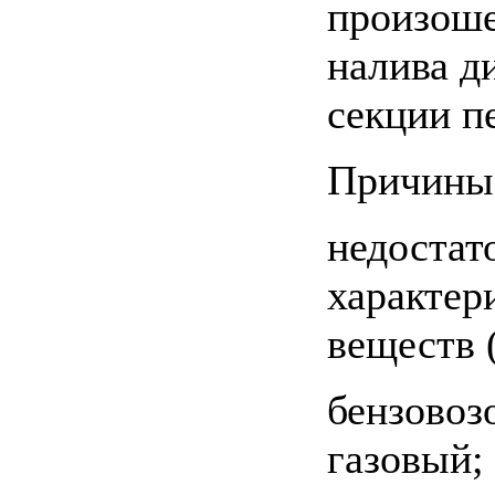
произоше
налива д
секции п
Причины 
недостат
характер
веществ 
бензовоз
газовый;