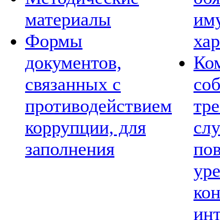
материалы
им
Формы
хар
документов,
Ко
связанных с
со
противодействием
тре
коррупции, для
сл
заполнения
по
ур
ко
ин