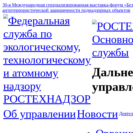
30-я Международная специализированная выставка-форум «Без
антитеррористической защищенности поднадзорных объектов
Основно
службы
Дальне
управл
Об управлении
Новости
Деятел