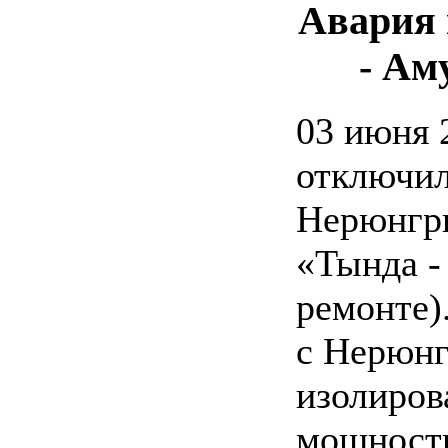
Авария
- Ам
03 июня 
отключил
Нерюнгр
«Тында -
ремонте)
с Нерюнг
изолиров
мощности