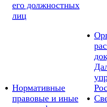
его должностных
лиц
Ор
ра
до
Да
уп
Нормативные
Ро
правовые и иные
Св