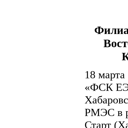
Филиа
Вост
18 марта
«ФСК ЕЭ
Хабаров
РМЭС в р
Старт (Х