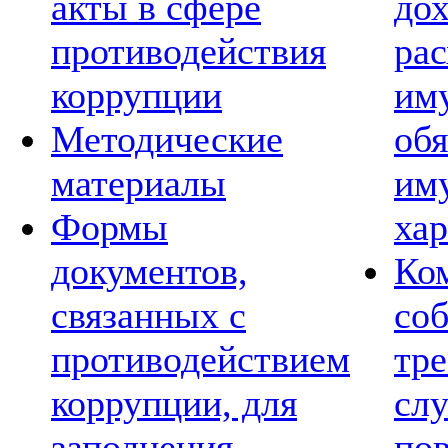
акты в сфере
дох
противодействия
рас
коррупции
им
Методические
обя
материалы
им
Формы
хар
документов,
Ко
связанных с
со
противодействием
тре
коррупции, для
сл
заполнения
по