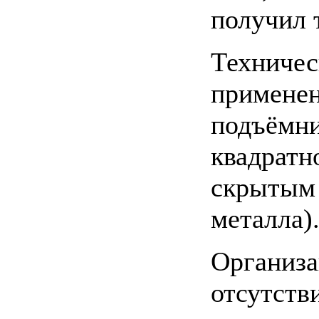
получил 
Техничес
применен
подъёмни
квадратн
скрытым 
металла)
Организа
отсутств