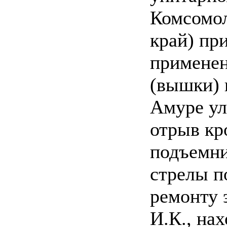
Комсомол
край) пр
применен
(вышки) 
Амуре ул
отрыв кр
подъемни
стрелы п
ремонту 
И.К., на