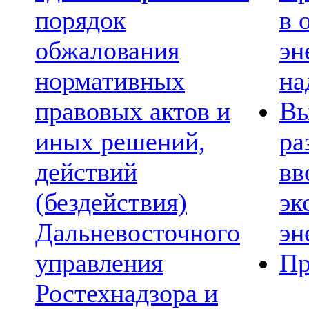
порядок
в 
обжалования
эн
нормативных
на
правовых актов и
Вы
иных решений,
ра
действий
вв
(бездействия)
эк
Дальневосточного
эн
управления
Пр
Ростехнадзора и