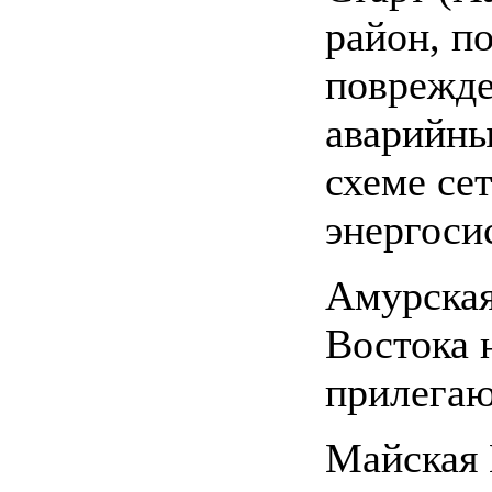
район, п
поврежд
аварийны
схеме се
энергоси
Амурская
Востока 
прилегаю
Майская