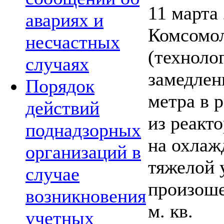
11 марта
авариях и
Комсомол
несчастных
(техноло
случаях
замедлен
Порядок
метра в 
действий
из реакт
поднадзорных
на охлаж
организаций в
тяжелой 
случае
произоше
возникновения
м. кв.
учетных