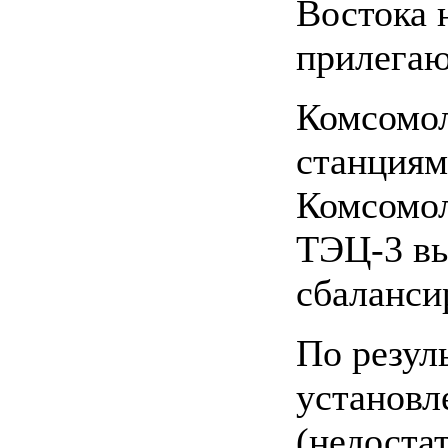
Востока 
прилегаю
Комсомол
станциям
Комсомол
ТЭЦ-3 вы
сбаланси
По резул
установл
(недоста