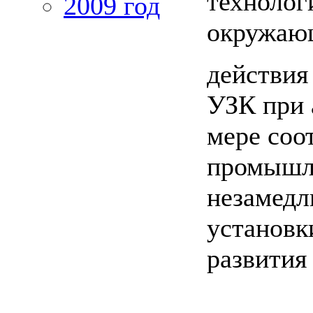
технолог
2009 год
окружаю
действия
УЗК при 
мере соо
промышле
незамедл
установк
развития